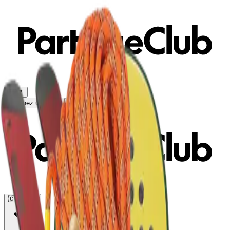
FR
▼
Obtenez un devis
Télécharge l'application
🇨🇦
CA