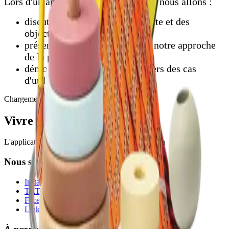
Lors d'un appel vidéo de 30 minutes, nous allons :
discuter de vos défis, du contexte et des
objectifs
présenter notre organisation et notre approche
de la plateforme
démontrer la plateforme à travers des cas
d'utilisation réels
Chargement du formulaire...
Vivre plus. Posséder moins.
L'application pour partager les objets du quotidien
Nous suivre
Instagram
TikTok
Facebook
LinkedIn