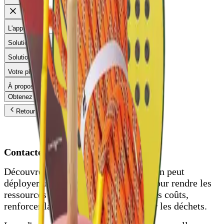
L'app
Solution Villes
Solution Pro
Votre plateforme
À propos
Obtenez un devis
Télécharge l'application
Retour
Parlez à un expert
Contactez nos experts
Découvrez comment votre organisation peut
déployer une plateforme de partage pour rendre les
ressources plus accessibles, réduire les coûts,
renforcer la collaboration et diminuer les déchets.