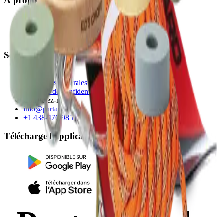
À propos
Notre histoire
Équipe
Carrières
Soutien
FAQ
Conditions générales
Politique de confidentialité
Contactez-nous :
info@partage.club
+1 438-476-9855
Télécharge l'application