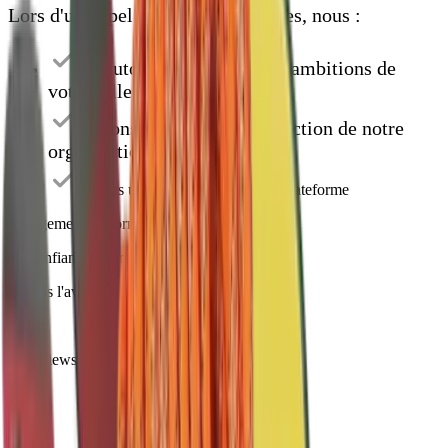
Lors d'un appel vidéo de 30 minutes, nous :
discutons des défis et des ambitions de
votre ville
faisons une courte introduction de notre
organisation
faisons une démonstration de la plateforme
Chargement du formulaire...
La confiance est importante
et nous l'avons gagnée !
4.8
/5
32
reviews