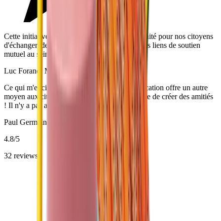
Cette initiative représente une grande opportunité pour nos citoyens
d'échanger, de communiquer et de renforcer les liens de soutien
mutuel au sein de notre communauté.
Luc Forand, Maire de Saint-Césaire
Ce qui m'excite le plus, c'est le fait que l'application offre un autre
moyen aux citoyens de se contacter et peut-être de créer des amitiés
! Il n'y a pas assez de voisins qui se parlent.
Paul Germain, Maire de Prévost
4.8
/5
32
reviews