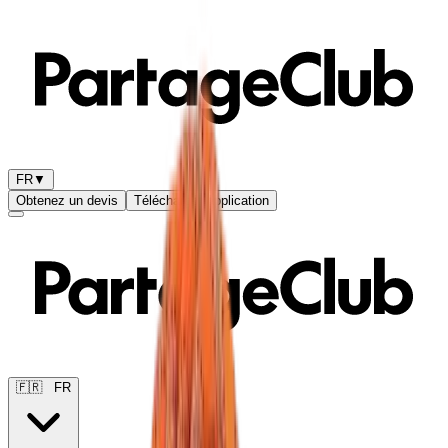
FR
▼
Obtenez un devis
Télécharge l'application
🇫🇷
FR