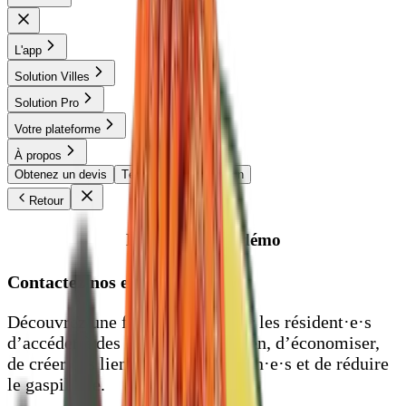
L'app
Solution Villes
Solution Pro
Votre plateforme
À propos
Obtenez un devis
Télécharge l'application
Retour
Demander une démo
Contactez nos expert·e·s
Découvrez une façon simple pour les résident·e·s
d’accéder à des objets du quotidien, d’économiser,
de créer des liens avec leurs voisin·e·s et de réduire
le gaspillage.