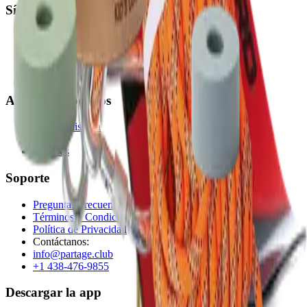
Síguenos
Instagram
TikTok
Facebook
LinkedIn
Acerca de nosotros
Nuestra historia
Equipo
Carreras
Soporte
Preguntas Frecuentes
Términos y Condiciones
Política de Privacidad
Contáctanos:
info@partage.club
+1 438-476-9855
Descargar la app