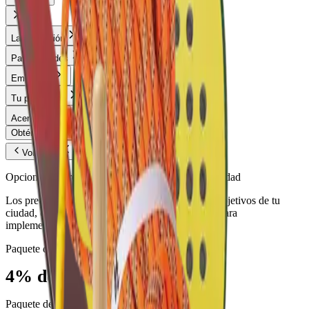
La Aplicación
Para ciudades
Empresas
Tu plataforma
Acerca de
Obtén un presupuesto
Prueba gratis
Volver
Opciones de precios simples y flexibles para tu ciudad
Los precios están adaptados a la población y los objetivos de tu
ciudad, con descuentos por volumen disponibles para
implementaciones más grandes.
Paquete de inicio
4% de los hogares
Paquete de expansión