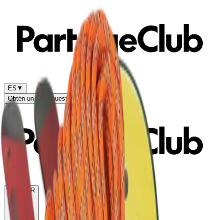
ES
▼
Obtén un presupuesto
Prueba gratis
🇫🇷
FR