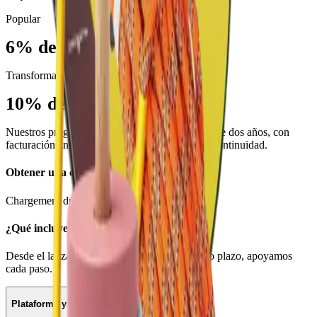
Popular
6% de los hogares
Transformador
10% de los hogares
Nuestros programas se ejecutan en un acuerdo de dos años, con
facturación anual para garantizar estabilidad y continuidad.
Obtener una cotización
Chargement du formulaire...
¿Qué incluye Partage Club City?
Desde el lanzamiento hasta la adopción a largo plazo, apoyamos
cada paso.
Plataforma y tecnología