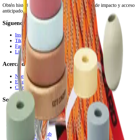
Obtén historias para compartir, actualizaciones de impacto y acceso
anticipado a nuevas funciones.
Síguenos
Instagram
TikTok
Facebook
LinkedIn
Acerca de nosotros
Nuestra historia
Equipo
Carreras
Soporte
Preguntas Frecuentes
Términos y Condiciones
Política de Privacidad
Contáctanos:
info@partage.club
+1 438-476-9855