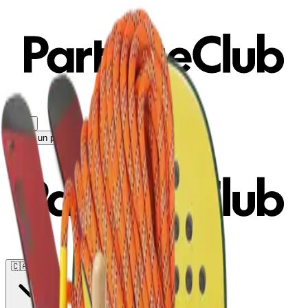
ES
▼
Obtén un presupuesto
Prueba gratis
🇨🇦
CA