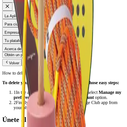
La Aplicación
Para ciudades
Empresas
Tu plataforma
Acerca de
Obtén un presupuesto
Prueba gratis
Volver
How to delete your Partage Club account
To delete your Partage Club account, follow those easy steps:
1
In the app, go in the
Profile
menu, then select
Manage my
preferences
, and choose the
Delete account
option.
2
Finally, you can simply delete the Partage Club app from
your phone.
Únete al movimiento