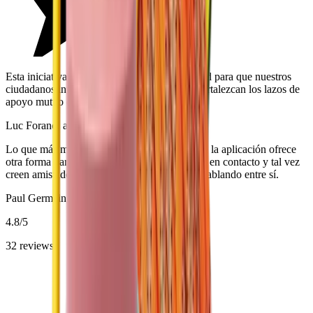
Esta iniciativa representa una gran oportunidad para que nuestros
ciudadanos intercambien, se comuniquen y fortalezcan los lazos de
apoyo mutuo dentro de nuestra comunidad.
Luc Forand, alcalde de Saint-Césaire
Lo que más me entusiasma es el hecho de que la aplicación ofrece
otra forma para que los ciudadanos se pongan en contacto y tal vez
creen amistades. No hay suficientes vecinos hablando entre sí.
Paul Germain, alcalde de Prévost
4.8
/5
32
reviews