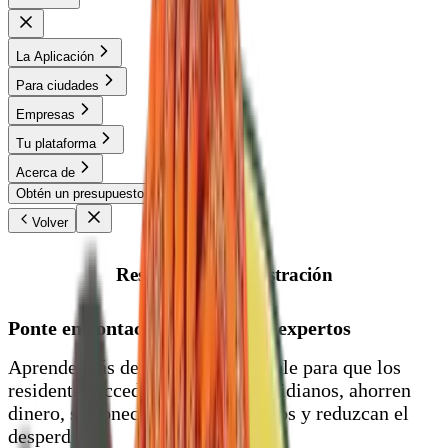
La Aplicación
Para ciudades
Empresas
Tu plataforma
Acerca de
Obtén un presupuesto
Prueba gratis
Volver
Reserva una demostración
Ponte en contacto con nuestros expertos
Aprende más de una manera simple para que los
residentes accedan a artículos cotidianos, ahorren
dinero, se conecten con sus vecinos y reduzcan el
desperdicio.