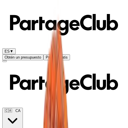
ES
▼
Obtén un presupuesto
Prueba gratis
🇨🇦
CA