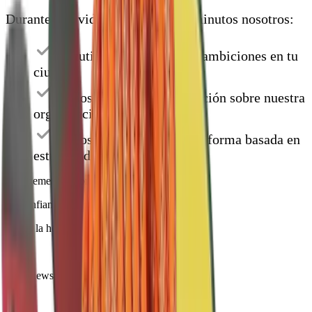
Durante una videollamada de 30 minutos nosotros:
discutimos los desafíos y ambiciones en tu
ciudad
damos una breve introducción sobre nuestra
organización
demostramos nuestra plataforma basada en
estudios de caso
Chargement du formulaire...
La confianza importa
¡y nos la hemos ganado!
4.8
/5
32
reviews